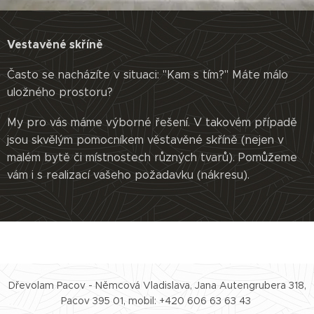
Vestavěné skříně
Často se nacházíte v situaci: "Kam s tím?" Máte málo
uložného prostoru?
My pro vás máme výborné řešení. V takovém případě
jsou skvělým pomocníkem věstavěné skříně (nejen v
malém bytě či místnostech různých tvarů). Pomůžeme
vám i s realizací vašeho požadavku (nákresu).
Dřevolam Pacov - Němcová Vladislava, Jana Autengrubera 318,
Pacov 395 01, mobil: +420 606 63 63 43