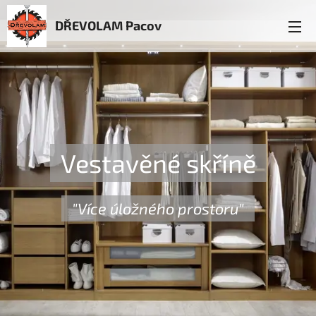
DŘEVOLAM Pacov
Vestavěné skříně
"Více úložného prostoru"