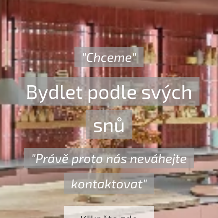
"Chceme"
Bydlet podle svých
snů
"Právě proto nás neváhejte
kontaktovat"