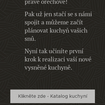
pravé ořechové!
Pak už jen stačí se s námi
spojit a můžeme začít
plánovat kuchyň vašich
snů.
Nyní tak učiníte první
krok k realizaci vaší nové
vysněné kuchyně.
Klikněte zde - Katalog kuchyní