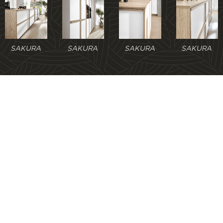
SAKURA
SAKURA
SAKURA
SAKURA
SAKURA
Dřevolam Pacov - Němcová Vladislava, Jana Autengrubera 318,
Pacov 395 01, mobil: +420 606 63 63 43
Vytvořeno službou
Webnode